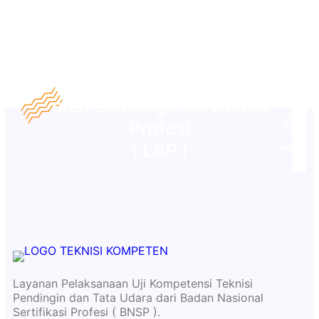
Sertifikasi Kompetensi BNSP
Hu
Ka
oleh Lembaga Sertfikasi
Se
Profesi
!!
( LSP )
Layanan Pelaksanaan Uji Kompetensi Teknisi
Pendingin dan Tata Udara dari Badan Nasional
Sertifikasi Profesi ( BNSP ).